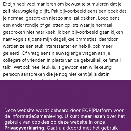
Er zijn heel veel manieren om bewust te stimuleren dat je
zelf nieuwsgierig blijft. Pak bijvoorbeeld eens een boek dat
je normaal gesproken niet zo snel zal pakken. Loop eens
een ander rondje of ga letten op iets waar je normaal
gesproken niet naar keek. Ik ben bijvoorbeeld gaan kijken
naar vogels tijdens mijn dagelijkse ommetjes, daardoor
worden ze een stuk interessanter en heb ik ook meer
geleerd. Of vraag eens nieuwsgierige vragen aan je
collega’s of vrienden in plaats van de gebruikelijke ‘small
talk’. Wat ook heel leuk is, is gewoon een willekeurig
persoon aanspreken die je nog niet kent (al is dat in
coronatijd wel wat lastiger).
Je moet trouwens ook weer niet doorslaan met
Cookies op digivaardigindezorg.nl
nieuwsgierigheid en steeds maar nieuwe prikkels
opzoeken. De diepte in gaan, is een andere vorm van
Deze website wordt beheerd door ECP|Platform voor
nieuwsgierig zijn en net zo waardevol.
de InformatieSamenleving. U kunt meer lezen over het
gebruik van cookies op deze website in onze
Privacyverklaring
. Gaat u akkoord met het gebruik