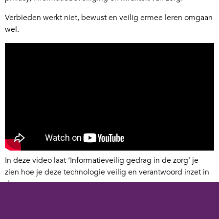
Verbieden werkt niet, bewust en veilig ermee leren omgaan
wel.
In deze video laat ‘Informatieveilig gedrag in de zorg’ je
zien hoe je deze technologie veilig en verantwoord inzet in
de zorg.
Met hun toolkit helpen ze zorgorganisaties om AI-gebruik
Cookies op digivaardigindezorg.nl
bespreekbaar te maken en medewerkers concrete