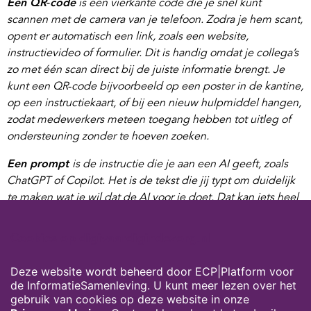
Een QR‑code
is een vierkante code die je snel kunt
scannen met de camera van je telefoon. Zodra je hem scant,
opent er automatisch een link, zoals een website,
instructievideo of formulier. Dit is handig omdat je collega’s
zo met één scan direct bij de juiste informatie brengt. Je
kunt een QR‑code bijvoorbeeld op een poster in de kantine,
op een instructiekaart, of bij een nieuw hulpmiddel hangen,
zodat medewerkers meteen toegang hebben tot uitleg of
ondersteuning zonder te hoeven zoeken.
Een prompt
is de instructie die je aan een AI geeft, zoals
ChatGPT of Copilot. Het is de tekst die jij typt om duidelijk
te maken wat je wil dat de AI voor je doet. Dat kan iets heel
kleins zijn (“schrijf een korte uitleg over een QR‑code”) of
veel uitgebreider (“maak een communicatieplan voor
Cookies op digivaardigindezorg.nl
zorgmedewerkers met drie doelgroepen en concrete
acties”). Hoe duidelijker je prompt, hoe beter de AI begrijpt
Deze website wordt beheerd door ECP|Platform voor
wat je bedoelt en hoe bruikbaarder het resultaat wordt.
de InformatieSamenleving. U kunt meer lezen over het
gebruik van cookies op deze website in onze
Vind meer tips over Microsoft programma’s
hier
.