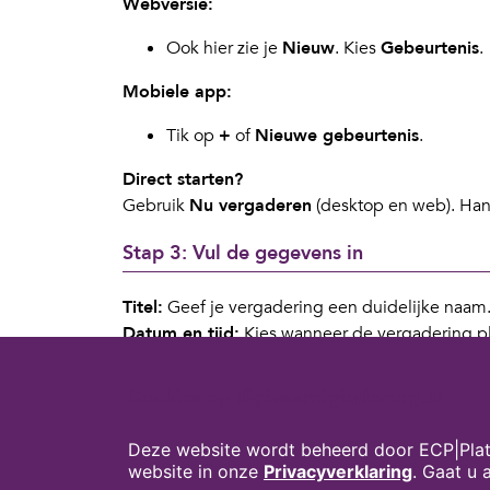
Webversie:
Ook hier zie je
Nieuw
. Kies
Gebeurtenis
.
Mobiele app:
Tik op
+
of
Nieuwe gebeurtenis
.
Direct starten?
Gebruik
Nu vergaderen
(desktop en web). Han
Stap 3: Vul de gegevens in
Titel:
Geef je vergadering een duidelijke naam
Datum en tijd:
Kies wanneer de vergadering pl
Deelnemers:
Typ namen of e-mailadressen van 
Klik op
Opslaan
.
Cookies op digivaardigindezorg.nl
Je collega’s krijgen automatisch een uitnodigi
Deze website wordt beheerd door ECP|Plat
Extra tip:
website in onze
Privacyverklaring
. Gaat u
Heb je geen Agenda in Teams? Dan kun je via