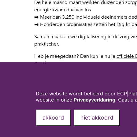
De hele maand maart werkten duizenden zorgpro
energie kwam daarvan los.
➡️ Meer dan 3.250 individuele deelnemers d
➡️ Honderden organisaties zetten het Digifit‑pak
Samen maakten we digitalisering in de zorg we
praktischer.
Heb je meegedaan? Dan kun je nu je
officiële
invullen.
Wat vonden jullie?
Cookies op digivaardigindezorg.nl
Wat was jouw leukste, beste of meest leerzame 
onze LinkedIn pagina
!
Deze website wordt beheerd door ECP|Plat
website in onze
Privacyverklaring
. Gaat u
Dank aan iedereen die mee deed. Jullie maken de
Tot volgend jaar!
akkoord
niet akkoord
Privacyverklaring
Over deze website