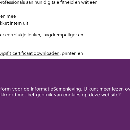
fessionals aan hun digitale fitheid en wát een
eden mee
ket intern uit
er een stukje leuker, laagdrempeliger en
 Digifit‑certificaat downloaden
, printen en
challenge? Laat het horen in de reacties op
form voor de InformatieSamenleving. U kunt meer lezen ov
 akkoord met het gebruik van cookies op deze website?
 zorg stap voor stap digitaal fitter.
Onze partners
Contact