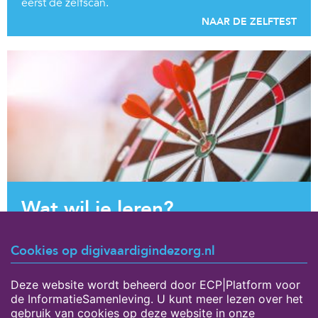
eerst de zelfscan.
NAAR DE ZELFTEST
Wat wil je leren?
Om jezelf te ontwikkelen is het fijn om te weten wat je
Cookies op digivaardigindezorg.nl
einddoel is. Daarom hebben we een overzicht
gemaakt van de mogelijke leerdoelen binnen het
thema Basisvaardigheden.
Deze website wordt beheerd door ECP|Platform voor
de InformatieSamenleving. U kunt meer lezen over het
BEKIJK DE LEERDOELEN
gebruik van cookies op deze website in onze