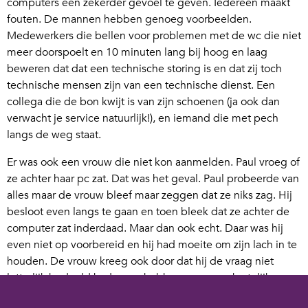
computers een zekerder gevoel te geven. Iedereen maakt
fouten. De mannen hebben genoeg voorbeelden.
Medewerkers die bellen voor problemen met de wc die niet
meer doorspoelt en 10 minuten lang bij hoog en laag
beweren dat dat een technische storing is en dat zij toch
technische mensen zijn van een technische dienst. Een
collega die de bon kwijt is van zijn schoenen (ja ook dan
verwacht je service natuurlijk!), en iemand die met pech
langs de weg staat.
Er was ook een vrouw die niet kon aanmelden. Paul vroeg of
ze achter haar pc zat. Dat was het geval. Paul probeerde van
alles maar de vrouw bleef maar zeggen dat ze niks zag. Hij
besloot even langs te gaan en toen bleek dat ze achter de
computer zat inderdaad. Maar dan ook echt. Daar was hij
even niet op voorbereid en hij had moeite om zijn lach in te
houden. De vrouw kreeg ook door dat hij de vraag niet
letterlijk bedoeld had en ze hebben er samen hartelijk om
gelachen waarna ze weer voor de pc ging zitten.