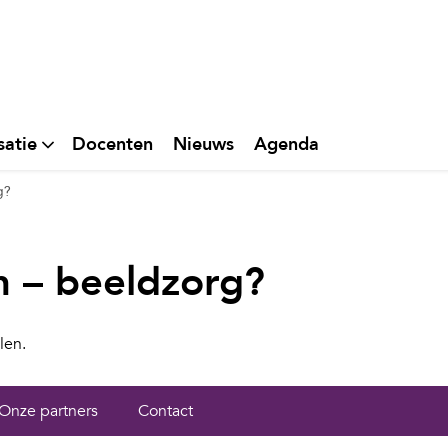
satie
Docenten
Nieuws
Agenda
g?
n – beeldzorg?
len.
Onze partners
Contact