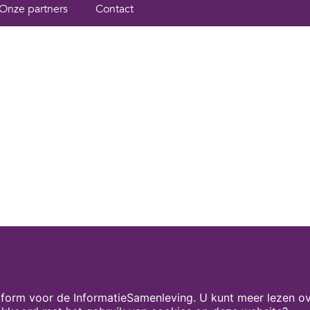
Onze partners
Contact
form voor de InformatieSamenleving. U kunt meer lezen ov