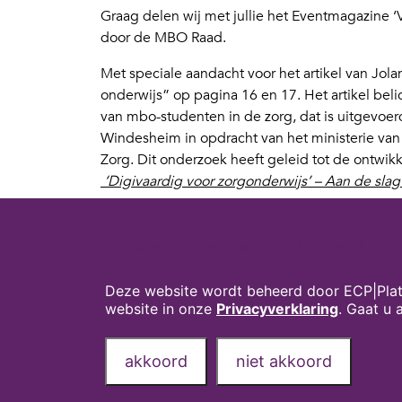
Graag delen wij met jullie het Eventmagazine ‘Vit
door de MBO Raad.
Met speciale aandacht voor het artikel van Jol
onderwijs” op pagina 16 en 17. Het artikel bel
van mbo-studenten in de zorg, dat is uitgevoe
Windesheim in opdracht van het ministerie va
Zorg. Dit onderzoek heeft geleid tot de ontwik
‘Digivaardig voor zorgonderwijs’ – Aan de sla
Jolanda: “Ik deelde de resultaten van een onde
studenten zorg dat we in opdracht van het mi
Cookies op digivaardigindezorg.nl
Digivaardig in de zorg hebben uitgevoerd. Da
het werkveld zegt: daar moet het mbo mee aan
Deze website wordt beheerd door ECP|Plat
vroegen zich ook af: waar halen we de tijd en
website in onze
Privacyverklaring
. Gaat u
Lees hier het hele artikel:
Magazine-btg Zorg, We
akkoord
niet akkoord
Privacyverklaring
Over deze website