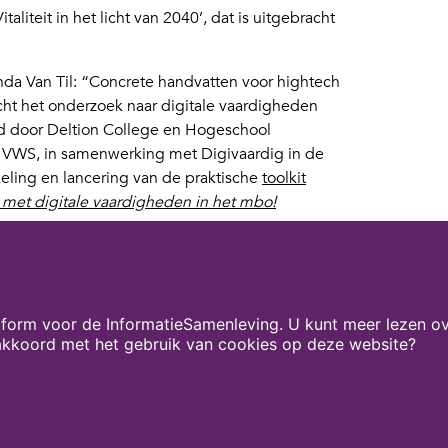
aliteit in het licht van 2040’, dat is uitgebracht
anda Van Til: “Concrete handvatten voor hightech
icht het onderzoek naar digitale vaardigheden
rd door Deltion College en Hogeschool
n VWS, in samenwerking met Digivaardig in de
keling en lancering van de praktische
toolkit
g met digitale vaardigheden in het mbo!
rzoek naar digitale vaardigheden bij mbo-
nisterie van VWS samen met Windesheim en
aruit kwam een top 17 van vaardigheden waarvan
 de slag. Deelnemers herkenden het, maar
form voor de InformatieSamenleving. U kunt meer lezen ov
 ruimte vandaan?”
 akkoord met het gebruik van cookies op deze website?
lzijn en Sport-juni 2025
Onze partners
Contact