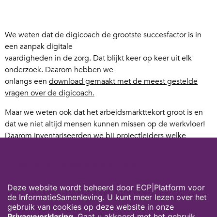
We weten dat de digicoach de grootste succesfactor is in
een aanpak digitale
vaardigheden in de zorg. Dat blijkt keer op keer uit elk
onderzoek. Daarom hebben we
onlangs een
download gemaakt met de meest gestelde
vragen over de digicoach.
Maar we weten ook dat het arbeidsmarkttekort groot is en
dat we niet altijd mensen kunnen missen op de werkvloer!
Daarom inventariseerden we bij projectleiders welke
alternatieven er gebruikt (kunnen) worden binnen
zorgorganisaties en hebben daar e.e.a. aan toegevoegd uit
Cookies op digivaardigindezorg.nl
eigen ervaringen.
Deze website wordt beheerd door ECP|Platform voor
Download hier de tips!
de InformatieSamenleving. U kunt meer lezen over het
Heb je suggesties? Mail ze naar
gebruik van cookies op deze website in onze
info@digivaardigindezorg.nl.
Privacyverklaring
. Gaat u akkoord met het gebruik