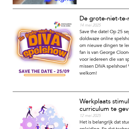
De grote-niet-te
14 mei 2025
Save the date! Op 25 s
doldwaze online spelshow
om nieuwe dingen te ler
fan is van George Cloone
voor iedereen die van s
missen DIVA spelshow! Vo
welkom!
Werkplaats stimul
curriculum te ge
12 mei 2025
Het is belangrijk dat st
opleiding. En dat techno