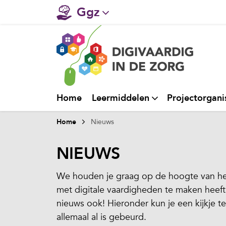
Ggz
Gehandicaptenzorg
Verpleeghuiszorg & Zorg 
Ziekenhuizen
Home
Leermiddelen
Projectorgani
Huisartsenzorg
Home
Nieuws
Welzijn / sociaal werk
NIEUWS
We houden je graag op de hoogte van het
met digitale vaardigheden te maken heeft.
nieuws ook! Hieronder kun je een kijkje t
allemaal al is gebeurd.