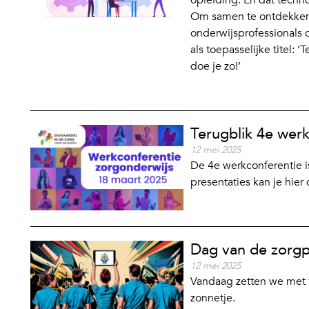
Om samen te ontdekken h
onderwijsprofessionals 
als toepasselijke titel: 
doe je zo!’
Terugblik 4e wer
12 mei 2025
De 4e werkconferentie i
presentaties kan je hie
Dag van de zorgp
12 mei 2025
Vandaag zetten we met tr
zonnetje.