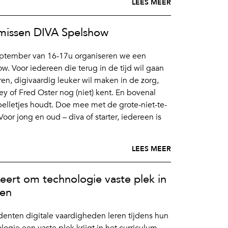
LEES MEER
-missen DIVA Spelshow
eptember van 16-17u organiseren we een
. Voor iedereen die terug in de tijd wil gaan
en, digivaardig leuker wil maken in de zorg,
y of Fred Oster nog (niet) kent. En bovenal
pelletjes houdt. Doe mee met de grote-niet-te-
or jong en oud – diva of starter, iedereen is
LEES MEER
eert om technologie vaste plek in
ven
udenten digitale vaardigheden leren tijdens hun
logie een vaste plek krijgt in het curriculum.