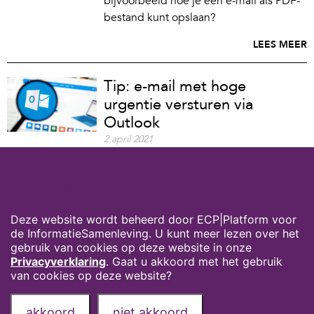
bijvoorbeeld hoe je een e-mail als PDF-
bestand kunt opslaan?
LEES MEER
Tip: e-mail met hoge
urgentie versturen via
Outlook
2 april 2021
Als het belangrijk is dat iemand snel je
mail leest of erop reageert, is het handig
Cookies op digivaardigindezorg.nl
om de mail het label 'hoge urgentie' te
geven.
Deze website wordt beheerd door ECP|Platform voor
LEES MEER
de InformatieSamenleving. U kunt meer lezen over het
gebruik van cookies op deze website in onze
Privacyverklaring
. Gaat u akkoord met het gebruik
van cookies op deze website?
Privacyverklaring
Over deze website
akkoord
niet akkoord