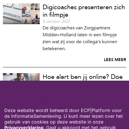
Digicoaches presenteren zich
in filmpje
8 oktober 2020
De digicoaches van Zorgpartners
Midden-Holland laten in een filmpje
zien wat zij voor de collega's kunnen
betekenen.
LEES MEER
Hoe alert ben jij online? Doe
de test!
5 oktober 2020
Cookies op digivaardigindezorg.nl
Ontdek of jij voldoende weet over hoe
je veilig kunt internetten.
Deze website wordt beheerd door ECP|Platform voor
LEES MEER
de InformatieSamenleving. U kunt meer lezen over het
gebruik van cookies op deze website in onze
Privacyverklaring
. Gaat u akkoord met het gebruik