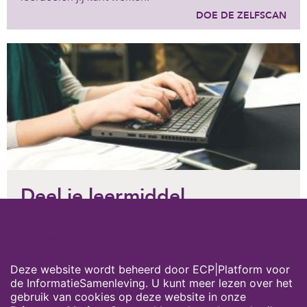
DOE DE ZELFSCAN
Deel je leermiddel
Heb je zelf materiaal ontwikkeld waarmee ook
Cookies op digivaardigindezorg.nl
anderen aan hun digitale vaardigheden kunnen
werken?
Mail het naar de redactie van deze kennissite.
Deze website wordt beheerd door ECP|Platform voor
de InformatieSamenleving. U kunt meer lezen over het
MAIL DE REDACTIE
gebruik van cookies op deze website in onze