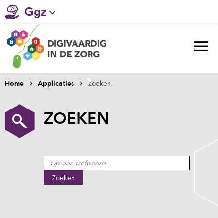
Ggz
Gehandicaptenzorg
Verpleeghuiszorg & Zorg thuis
Ziekenhuizen
Home
Applicaties
Zoeken
Huisartsenzorg
ZOEKEN
Welzijn / sociaal werk
Zoeken