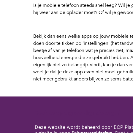
Is je mobiele telefoon steeds snel leeg? Wil je
hij weer aan de oplader moet? Of wil je gewoon
Bekijk dan eens welke apps op jouw mobiele te
doen door te tikken op ‘instellingen’ (het tandwi
beetje af van je telefoon wat je precies ziet, ma
hoeveelheid energie die ze gebruikt hebben. A
eigenlijk niet zo belangrijk vindt, kun je dan ver
weet je dat je deze app even niet moet gebruiken
niet meer gebruikt anders blijven ze soms batte
Een andere tip om de batterij van je telefoon t
verlagen. Dit doe je ook onder ‘instellingen’, ti
Cookies op digivaardigindezorg.nl
afhankelijk van het soort telefoon dat je hebt.
als je het niet gebruikt, ook dat kan onder ‘inst
Deze website wordt beheerd door ECP|Plat
de meeste telefoons ook een energiebesparings