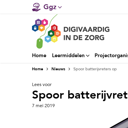
Ggz
Gehandicaptenzorg
Verpleeghuiszorg & Zorg 
Ziekenhuizen
Home
Leermiddelen
Projectorgani
Huisartsenzorg
Home
Nieuws
Spoor batterijvreters op
Welzijn / sociaal werk
Lees voor
Spoor batterijvre
7 mei 2019