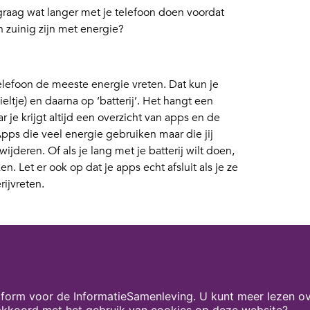
 graag wat langer met je telefoon doen voordat
 zuinig zijn met energie?
lefoon de meeste energie vreten. Dat kun je
eltje) en daarna op ‘batterij’. Het hangt een
ar je krijgt altijd een overzicht van apps en de
pps die veel energie gebruiken maar die jij
wijderen. Of als je lang met je batterij wilt doen,
. Let er ook op dat je apps echt afsluit als je ze
rijvreten.
e sparen, is de helderheid van je scherm
k daarna op ‘display’ of ‘beeldscherm’,
 Wat ook goed kan werken is bluetooth uitzetten
ellingen’. Verder vind je onder ‘instellingen’ op
form voor de InformatieSamenleving. U kunt meer lezen ov
tand of een spaarstand die je kunt activeren.