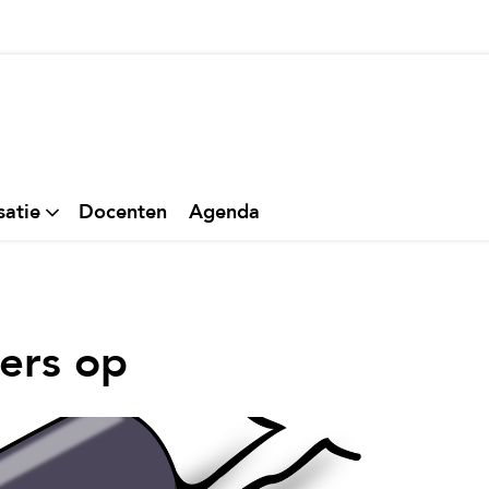
thuis
satie
Docenten
Agenda
ters op