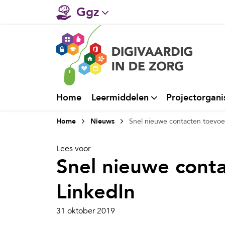
Ggz
Gehandicaptenzorg
Verpleeghuiszorg & Zorg 
Ziekenhuizen
Home
Leermiddelen
Projectorgani
Huisartsenzorg
Home
Nieuws
Snel nieuwe contacten toevoe
Welzijn / sociaal werk
Lees voor
Snel nieuwe cont
LinkedIn
31 oktober 2019