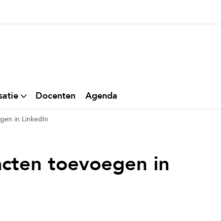
thuis
satie
Docenten
Agenda
gen in LinkedIn
acten toevoegen in