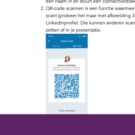
een naam in en stuurt een connectverzoe
QR-code scannen is een functie waarmee
scant (probeer het maar met afbeelding 3
LinkedInprofiel. Die kunnen anderen scann
zetten of in je presentatie.
Voor de ‘in-de-buurt’-instellingen moet i
Cookies op digivaardigindezorg.nl