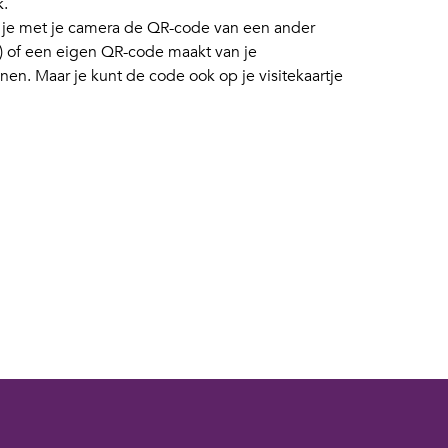
k.
 je met je camera de QR-code van een ander
) of een eigen QR-code maakt van je
en. Maar je kunt de code ook op je visitekaartje
edereen zijn/haar bluetooth aan hebben staan.