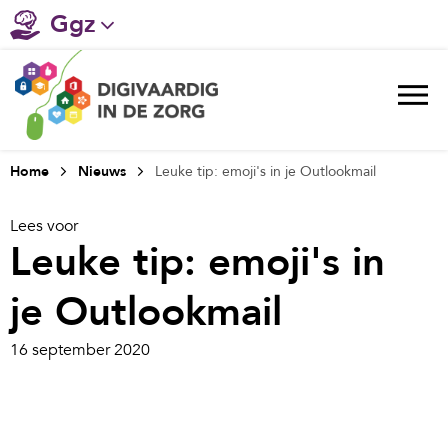
Ggz
Gehandicaptenzorg
Verpleeghuiszorg & Zorg thuis
Ziekenhuizen
Home
Nieuws
Leuke tip: emoji's in je Outlookmail
Huisartsenzorg
Lees voor
Leuke tip: emoji's in
Welzijn / sociaal werk
je Outlookmail
16 september 2020