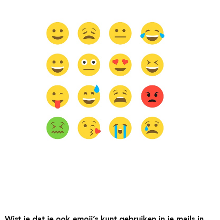
Wist je dat je ook emoji’s kunt gebruiken in je mails in