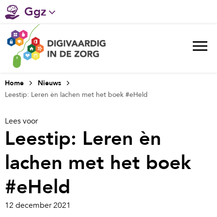
Ggz
Gehandicaptenzorg
Verpleeghuiszorg & Zorg thuis
Ziekenhuizen
Home
Nieuws
Leestip: Leren èn lachen met het boek #eHeld
Huisartsenzorg
Lees voor
Welzijn / sociaal werk
Leestip: Leren èn
lachen met het boek
#eHeld
12 december 2021