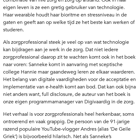
combinatie van live zorg en zorg op afstand. Ook in haar
eigen leven is ze een gretig gebruiker van technologie.
Haar wearable houdt haar bioritme en stressniveau in de
gaten en geeft aan op welke tijd ze het beste kan werken of
studeren.
Als zorgprofessional steek je veel op van wat technologie
kan bijdragen aan je werk in de zorg. Dat niet iedere
zorgprofessional daarop zit te wachten komt ook in het boek
naar voren: Sanneke komt in aanvaring met sceptische
college Hannie maar gaandeweg leren ze elkaar waarderen.
Het belang van digitale vaardigheden voor de acceptatie en
implementatie van e-health komt aan bod. Dat kan ook bijna
niet anders want, full disclosure, de auteur van het boek is
onze eigen programmamanager van Digivaardig in de zorg.
Het verhaal is voor zorgprofessionals heel herkenbaar, soms
ontroerend en vaak grappig. De persoon van de 91-jarige
razend populaire YouTube-vlogger Andres (alias ‘De Geile
Griek’) is bijvoorbeeld hilarisch. Net als Sanneke’s