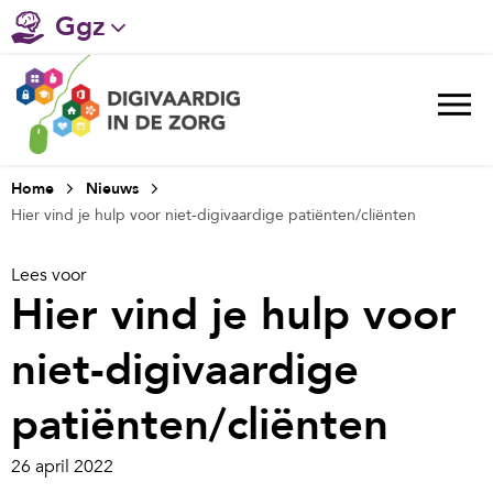
Ggz
Gehandicaptenzorg
Verpleeghuiszorg & Zorg thuis
Ziekenhuizen
Home
Nieuws
Hier vind je hulp voor niet-digivaardige patiënten/cliënten
Huisartsenzorg
Lees voor
Welzijn / sociaal werk
Hier vind je hulp voor
niet-digivaardige
patiënten/cliënten
26 april 2022