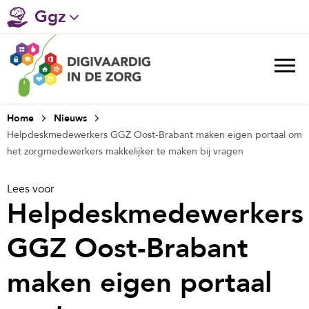
Ggz
Gehandicaptenzorg
Verpleeghuiszorg & Zorg thuis
Ziekenhuizen
Home
Nieuws
Helpdeskmedewerkers GGZ Oost-Brabant maken eigen portaal om
Huisartsenzorg
het zorgmedewerkers makkelijker te maken bij vragen
Welzijn / sociaal werk
Lees voor
Helpdeskmedewerkers
GGZ Oost-Brabant
maken eigen portaal