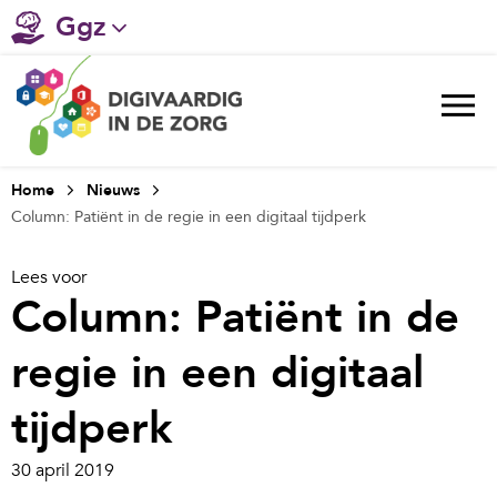
Ggz
Gehandicaptenzorg
Verpleeghuiszorg & Zorg thuis
Ziekenhuizen
Home
Nieuws
Column: Patiënt in de regie in een digitaal tijdperk
Huisartsenzorg
Lees voor
Welzijn / sociaal werk
Column: Patiënt in de
regie in een digitaal
tijdperk
30 april 2019