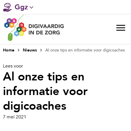
Ggz
Gehandicaptenzorg
Verpleeghuiszorg & Zorg thuis
Ziekenhuizen
Home
Nieuws
Al onze tips en informatie voor digicoaches
Huisartsenzorg
Lees voor
Al onze tips en
Welzijn / sociaal werk
informatie voor
digicoaches
7 mei 2021