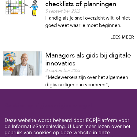
checklists of planningen
5 september 2025
Handig als je snel overzicht wilt, of niet
goed weet waar je moet beginnen.
LEES MEER
Managers als gids bij digitale
innovaties
3 september 2025
“Medewerkers zijn over het algemeen
digivaardiger dan voorheen”,
constateert John Bos, bestuurder van
Woonzorg Flevoland. “Maar dat
Cookies op digivaardigindezorg.nl
betekent niet dat er niks meer te leren
valt.”
Deze website wordt beheerd door ECP|Platform voor
LEES MEER
de InformatieSamenleving. U kunt meer lezen over het
gebruik van cookies op deze website in onze