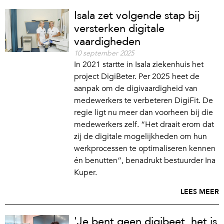
Isala zet volgende stap bij
versterken digitale
vaardigheden
10 september 2025
In 2021 startte in Isala ziekenhuis het
project DigiBeter. Per 2025 heet de
aanpak om de digivaardigheid van
medewerkers te verbeteren DigiFit. De
regie ligt nu meer dan voorheen bij die
medewerkers zelf. “Het draait erom dat
zij de digitale mogelijkheden om hun
werkprocessen te optimaliseren kennen
én benutten”, benadrukt bestuurder Ina
Kuper.
LEES MEER
'Je bent geen digibeet, het is