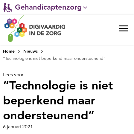
Gehandicaptenzorg
Verpleeghuiszorg & Zorg thuis
Ggz
Ziekenhuizen
Home
Nieuws
“Technologie is niet beperkend maar ondersteunend”
Huisartsenzorg
Lees voor
Welzijn / sociaal werk
“Technologie is niet
beperkend maar
ondersteunend”
6 januari 2021