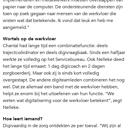
implementeren en medewerkers moesten overstappen van
papier naar de computer. De ondersteunende diensten zijn
toen op zoek gegaan naar mensen van de werkvloer die
wisten wat dat betekende. Ik vond dat leuk en heb me
aangemeld.”
Wortels op de werkvloer
Chantal had lange tijd een combinatiefunctie: deels
trajectcoördinator en deels digivraagbaak. Sinds een halfjaar
werkte ze volledig op het Servicebureau. Ook Nelleke deed
het lange tijd ernaast: 1 dag digicoach en 2 dagen
zorgboerderij. Maar ook zij is sinds kort volledig
overgestapt. De andere digiteamleden combineren het nog
wel. Dat ze allemaal een band met de werkvloer hebben,
helpt ze enorm bij het uitoefenen van hun functie. “We
weten wat digitalisering voor de werkvloer betekent”, zegt
Nelleke.
Hoe leert iemand?
Digivaardig in de zorg ontdekten ze per toeval. “Wij zijn al