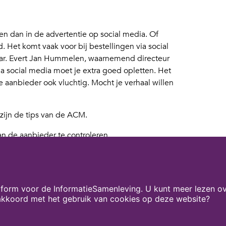
ien dan in de advertentie op social media. Of
 Het komt vaak voor bij bestellingen via social
baar. Evert Jan Hummelen, waarnemend directeur
a social media moet je extra goed opletten. Het
 aanbieder ook vluchtig. Mocht je verhaal willen
 zijn de tips van de ACM.
n de aanbieder te controleren
rantie (verzekerd betalen) of betaal achteraf
e KVK. Geen KVK-nummer? Dan gaat het
n bewaar deze mocht er iets mis zijn met je
form voor de InformatieSamenleving. U kunt meer lezen ov
 akkoord met het gebruik van cookies op deze website?
jzer
.