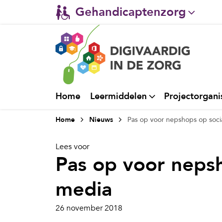
Gehandicaptenzorg
Verpleeghuiszorg & Zorg 
Ggz
Ziekenhuizen
Home
Leermiddelen
Projectorgani
Huisartsenzorg
Home
Nieuws
Pas op voor nepshops op soci
Welzijn / sociaal werk
Lees voor
Pas op voor nepsh
media
26 november 2018