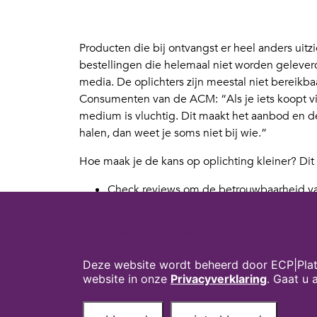
Producten die bij ontvangst er heel anders uitz
bestellingen die helemaal niet worden geleverd.
media. De oplichters zijn meestal niet bereik
Consumenten van de ACM: “Als je iets koopt vi
medium is vluchtig. Dit maakt het aanbod en de
halen, dan weet je soms niet bij wie.”
Hoe maak je de kans op oplichting kleiner? Dit
Check reviews om de betrouwbaarheid va
Kies een betaalmethode met geld-terug ga
Check of de shop is ingeschreven bij d
Cookies op digivaardigindezorg.nl
waarschijnlijk om een nepshop
Controleer contactgegevens van de shop e
Deze website wordt beheerd door ECP|Plat
bestelling
website in onze
Privacyverklaring
. Gaat u
Kijk voor meer tips en voorbeelden op
Consuwi