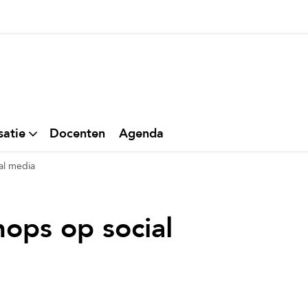
thuis
satie
Docenten
Agenda
al media
ops op social