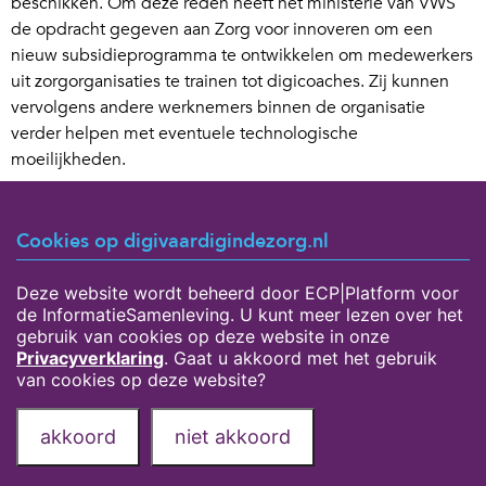
beschikken. Om deze reden heeft het ministerie van VWS
de opdracht gegeven aan Zorg voor innoveren om een
nieuw subsidieprogramma te ontwikkelen om medewerkers
uit zorgorganisaties te trainen tot digicoaches. Zij kunnen
vervolgens andere werknemers binnen de organisatie
verder helpen met eventuele technologische
moeilijkheden.
Dit nieuwe subsidieprogramma is momenteel nog volop in
ontwikkeling. Verdere details en voorwaarden volgen
Cookies op digivaardigindezorg.nl
daarom later. Houd voor meer informatie over de nieuwe
subsidiemogelijkheid voor digicoaches
de website van Zorg
Deze website wordt beheerd door ECP|Platform voor
voor innoveren
in de gaten.
de InformatieSamenleving. U kunt meer lezen over het
gebruik van cookies op deze website in onze
Privacyverklaring
. Gaat u akkoord met het gebruik
van cookies op deze website?
Privacyverklaring
Over deze website
akkoord
niet akkoord
Onze partners