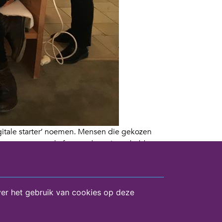
gitale starter’ noemen. Mensen die gekozen
esse, weerstand of angst de pc jaren hebben
 nog zijn er organisaties die zeggen dat zij
dat mensen erg goed zijn geworden in het
er het gebruik van cookies op deze