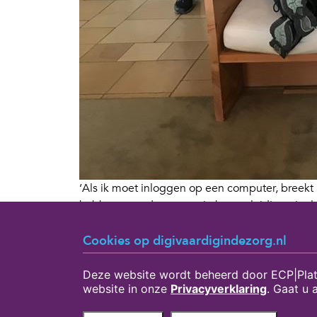
‘Als ik moet inloggen op een computer, breekt
hebben voor de zorg en in hun opleiding niet 
vermeden en zo een steeds grotere achterstand 
‘zulke mensen niet in huis hebben’. Maar net a
Cookies op digivaardigindezorg.nl
verbergen van hun digitale gebreken. Geloof me,
Deze website wordt beheerd door ECP|Plat
website in onze
Privacyverklaring
. Gaat u
Download hier het volledige artikel van Suzann