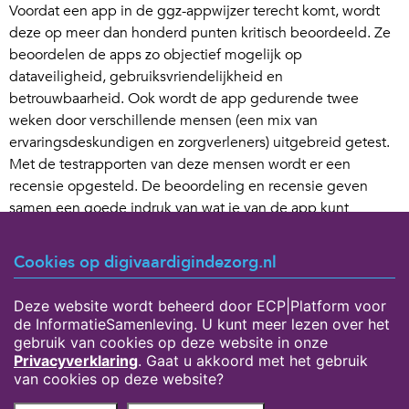
Voordat een app in de ggz-appwijzer terecht komt, wordt
deze op meer dan honderd punten kritisch beoordeeld. Ze
beoordelen de apps zo objectief mogelijk op
dataveiligheid, gebruiksvriendelijkheid en
betrouwbaarheid. Ook wordt de app gedurende twee
weken door verschillende mensen (een mix van
ervaringsdeskundigen en zorgverleners) uitgebreid getest.
Met de testrapporten van deze mensen wordt er een
recensie opgesteld. De beoordeling en recensie geven
samen een goede indruk van wat je van de app kunt
verwachten.
Cookies op digivaardigindezorg.nl
Leermiddel
Speciaal voor de ggz hebben wij een leermiddel gemaakt
Deze website wordt beheerd door ECP|Platform voor
waarmee je kunt oefenen met de ggz-appwijzer.
Je vindt
de InformatieSamenleving. U kunt meer lezen over het
het leermiddel via deze link
, of kies op onze website voor
gebruik van cookies op deze website in onze
lesmateriaal voor de de ggz en ga naar ‘apps & instellingen’.
Privacyverklaring
. Gaat u akkoord met het gebruik
van cookies op deze website?
Privacyverklaring
Over deze website