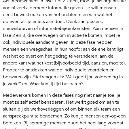
Als medewerkers in fase 1 of 2 zitten, moet je als organisatie
vooral veel algemene informatie geven. Je wilt mensen
eerst bewust maken van het probleem en van wat het
oplevert als je er iets aan doet. Denk aan posters,
nieuwsbrieven of informatiebijeenkomsten. Aan mensen in
fase 2 en 3, die overwegen om in actie te komen, moet je
ook individuele aandacht geven. In deze fase hebben
mensen een weegschaal in hun hoofd: aan de ene kant ligt
wat het oplevert om het gedrag te veranderen, aan de
andere kant wat het kost (bijvoorbeeld tijd, aanzien, moeite).
Probeer te ontdekken wat de individuele voordelen en
bezwaren zijn. Stel vragen als: ‘Wat geeft jou voldoening in
je werk?’ en ‘Waar kun jij tijd besparen?’
Medewerkers komen in deze fases nog niet naar je toe, je
moet ze zelf actief benaderen. Het werkt goed om aan te
sluiten bij de werkoverleggen of om binnen elk team een
aanspreekpunt te benoemen. Zo kun je mensen een-op-een
bereiken. Bij sommige mensen duurt het heel lang voordat