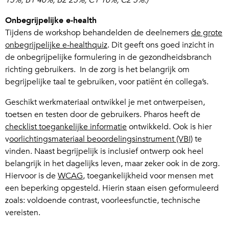
15%, B1 40%, B2 25%, C1 10%, C2 5%.)
Onbegrijpelijke e-health
Tijdens de workshop behandelden de deelnemers
de grote
onbegrijpelijke e-healthquiz
. Dit geeft ons goed inzicht in
de onbegrijpelijke formulering in de gezondheidsbranch
richting gebruikers. In de zorg is het belangrijk om
begrijpelijke taal te gebruiken, voor patiënt én collega’s.
Geschikt werkmateriaal ontwikkel je met ontwerpeisen,
toetsen en testen door de gebruikers. Pharos heeft de
checklist toegankelijke informatie
ontwikkeld. Ook is hier
v
oorlichtingsmateriaal beoordelingsinstrument (VBI)
te
vinden. Naast begrijpelijk is inclusief ontwerp ook heel
belangrijk in het dagelijks leven, maar zeker ook in de zorg.
Hiervoor is de
WCAG
, toegankelijkheid voor mensen met
een beperking opgesteld. Hierin staan eisen geformuleerd
zoals: voldoende contrast, voorleesfunctie, technische
vereisten.