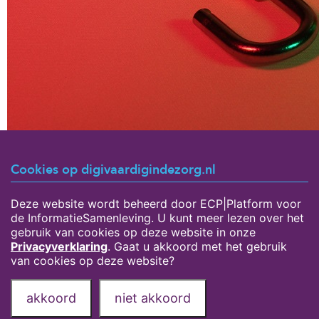
Op een veilige manier omgaan met informatie: iedere
Cookies op digivaardigindezorg.nl
zorgmedewerker zou dit moeten weten en doen. Maar in de
praktijk blijkt dit toch lastig te zijn. Daarvoor kun je onze
Deze website wordt beheerd door ECP|Platform voor
leermiddelen over informatiebeveiliging en privacy
de InformatieSamenleving. U kunt meer lezen over het
gebruiken, zeker nu tijdens de cybersecuritymaand!
Bekijk
gebruik van cookies op deze website in onze
de leermiddelen hier.
Privacyverklaring
. Gaat u akkoord met het gebruik
van cookies op deze website?
Privacyverklaring
Over deze website
akkoord
niet akkoord
Onze partners