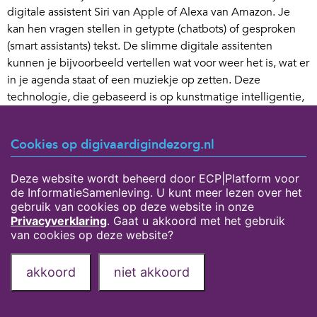
digitale assistent Siri van Apple of Alexa van Amazon. Je
kan hen vragen stellen in getypte (chatbots) of gesproken
(smart assistants) tekst. De slimme digitale assitenten
kunnen je bijvoorbeeld vertellen wat voor weer het is, wat er
in je agenda staat of een muziekje op zetten. Deze
technologie, die gebaseerd is op kunstmatige intelligentie,
wordt steeds beter en zal steeds meer gebruikt gaan
worden.
Cookies op digivaardigindezorg.nl
Deze website wordt beheerd door ECP|Platform voor
Bron:
LinkedIn
de InformatieSamenleving. U kunt meer lezen over het
gebruik van cookies op deze website in onze
Privacyverklaring
. Gaat u akkoord met het gebruik
van cookies op deze website?
Privacyverklaring
Over deze website
akkoord
niet akkoord
Onze partners
Deel deze pagina via: