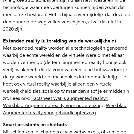
Alle grote autofabrikanten zijn nu aan het investeren in de
technologie waarmee voertuigen kunnen rijden zodat dat
mensen ze besturen. Het is bijna onvermijdelijk dat deze op
den duur op de weg zullen verschijnen, al zal dat niet in
2020 zijn.
Extended reality (uitbreiding van de werkelijkheid)
Met extended reality worden alle technologieën genoemd
waarbij de echte wereld en de virtuele wereld met elkaar
worden vermengd (de term augmented reality hoor je ook
veel). Vaak heeft dit de vorm van een soort bril waardoor je
de gewone wereld ziet maar ook extra informatie krijgt. Je
hebt ook virtual reality waarbij je alleen een virtuele
werkelijkheid ziet, zoals op tv maar dan alsof je er middenin
zit. Lees ook:
Factsheet Wat is augmented reality?
,
Werkblad Augmented reality voor ouderenzorg
,
Werkblad
Augmented reality voor gehandicaptenzorg
.
Smart assistants en chatbots
Misschien ken je chatbots al van webwinkels, of ken je de