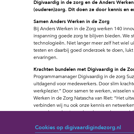
Digivaardig in de zorg en de Anders Werken 
(ouderen)zorg. Dit doen ze door kennis en e
Samen Anders Werken in de Zorg
Bij Anders Werken in de Zorg werken 140 innova
inspanning goede zorg te blijven bieden. We s
technologieën. Niet langer meer zelf het wiel 
testen en daarbij goed onderzoek te doen, lukt 
ervaringen.
Krachten bundelen met Digivaardig in de Zo
Programmamanager Digivaardig in de zorg Suza
uitdagend voor medewerkers. Door slim kracht
werkplezier.” Door samen te werken, wisselen 
Werken in de Zorg Natascha van Riet: “Het uit
verbinden wij nu ook onze kennis en netwerken
geven hoe rekening te houden met het verschi
webinar”
Cookies op digivaardigindezorg.nl
Door de samenwerking komen digivaardigheid v