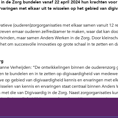
in de Zorg bundelen vanaf 22 april 2024 hun krachten voor 
rvaringen met elkaar uit te wisselen op het gebied van dig
tieve (ouderen)zorgorganisaties met elkaar samen vanuit 12 reg
treven ernaar ouderen zelfredzamer te maken, waar dat kan doo
uitvinden, maar samen Anders Werken in de Zorg. Door kleinsch
het om succesvolle innovaties op grote schaal in te zetten en d
rg
nne Verheijden: “De ontwikkelingen binnen de ouderenzorg gaa
en te bundelen en in te zetten op digivaardigheid van medewe
we op gebied van digivaardigheid kennis en ervaringen met el
wisselen van kennis en ervaringen staat centraal binnen Ander
 met die van Digivaardig in de Zorg. Naast zorgorganisaties k
l in digivaardigheid bij zorgmedewerkers. Hiervoor organiser
an medewerkers, onderzoek- en implementatie van innovaties s