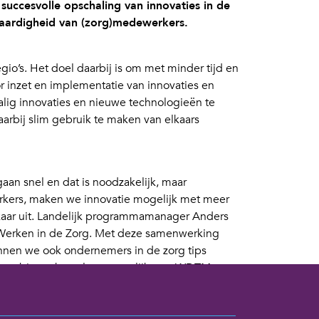
succesvolle opschaling van innovaties in de
ivaardigheid van (zorg)medewerkers.
io’s. Het doel daarbij is om met minder tijd en
r inzet en implementatie van innovaties en
alig innovaties en nieuwe technologieën te
aarbij slim gebruik te maken van elkaars
n snel en dat is noodzakelijk, maar
rkers, maken we innovatie mogelijk met meer
kaar uit. Landelijk programmamanager Anders
s Werken in de Zorg. Met deze samenwerking
unnen we ook ondernemers in de zorg tips
en we binnenkort al gezamenlijk met WDTM een
amen. Zo kan er passend bij de praktijk,