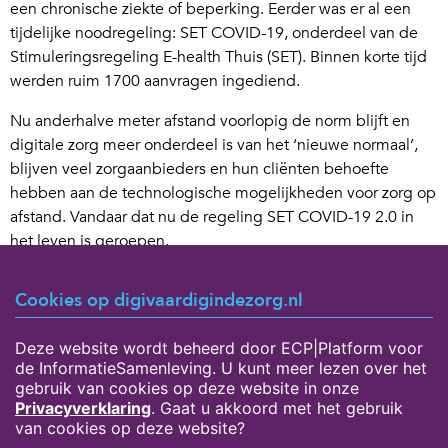
een chronische ziekte of beperking. Eerder was er al een
tijdelijke noodregeling: SET COVID-19, onderdeel van de
Stimuleringsregeling E-health Thuis (SET). Binnen korte tijd
werden ruim 1700 aanvragen ingediend.
Nu anderhalve meter afstand voorlopig de norm blijft en
digitale zorg meer onderdeel is van het ‘nieuwe normaal’,
blijven veel zorgaanbieders en hun cliënten behoefte
hebben aan de technologische mogelijkheden voor zorg op
afstand. Vandaar dat nu de regeling SET COVID-19 2.0 in
het leven is geroepen.
Per aanvraag is een maximumbedrag van €50.000
Cookies op digivaardigindezorg.nl
beschikbaar. De subsidie kan worden gebruikt voor onder
meer de aanschaf van apparaten, het inhuren van hulp bij
Deze website wordt beheerd door ECP|Platform voor
het toepassen en scholingskosten voor personeel.
de InformatieSamenleving. U kunt meer lezen over het
Aanvragen kunnen nu worden ingediend,
zie hier voor meer
gebruik van cookies op deze website in onze
informatie
.
Privacyverklaring
. Gaat u akkoord met het gebruik
van cookies op deze website?