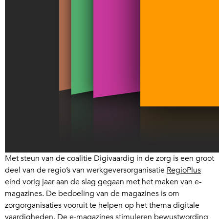
Met steun van de coalitie Digivaardig in de zorg is een groot
deel van de regio’s van werkgeversorganisatie
RegioPlus
eind vorig jaar aan de slag gegaan met het maken van e-
magazines. De bedoeling van de magazines is om
zorgorganisaties vooruit te helpen op het thema digitale
vaardigheden. De e-magazines stimuleren bewustwording