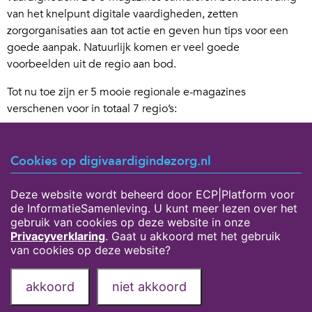
van het knelpunt digitale vaardigheden, zetten
zorgorganisaties aan tot actie en geven hun tips voor een
goede aanpak. Natuurlijk komen er veel goede
voorbeelden uit de regio aan bod.
Tot nu toe zijn er 5 mooie regionale e-magazines
verschenen voor in totaal 7 regio’s:
E-magazine van De Rotterdamse Zorg
E-magazine van SIGRA en Samen voor betere zorg
Cookies op digivaardigindezorg.nl
E-magazine van ZorgpleinNoord
E-magazine van Utrechtzorg
Deze website wordt beheerd door ECP|Platform voor
E-magazine van Care2Care en ZorgZijn Werkt
de InformatieSamenleving. U kunt meer lezen over het
gebruik van cookies op deze website in onze
Privacyverklaring
. Gaat u akkoord met het gebruik
van cookies op deze website?
Privacyverklaring
Over deze website
akkoord
niet akkoord
Onze partners