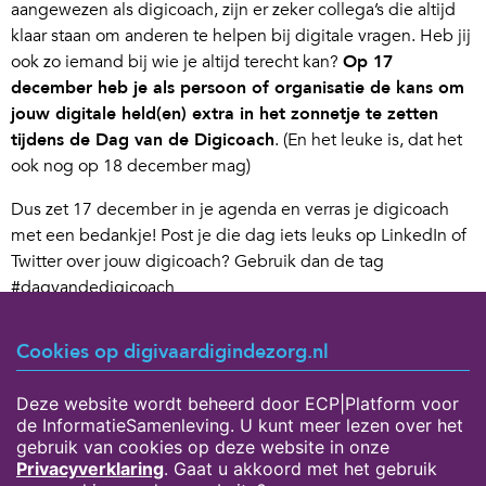
aangewezen als digicoach, zijn er zeker collega’s die altijd
klaar staan om anderen te helpen bij digitale vragen. Heb jij
ook zo iemand bij wie je altijd terecht kan?
Op 17
december heb je als persoon of organisatie de kans om
jouw digitale held(en) extra in het zonnetje te zetten
tijdens de Dag van de Digicoach
. (En het leuke is, dat het
ook nog op 18 december mag)
Dus zet 17 december in je agenda en verras je digicoach
met een bedankje! Post je die dag iets leuks op LinkedIn of
Twitter over jouw digicoach? Gebruik dan de tag
#dagvandedigicoach
Cookies op digivaardigindezorg.nl
Deze website wordt beheerd door ECP|Platform voor
de InformatieSamenleving. U kunt meer lezen over het
gebruik van cookies op deze website in onze
Privacyverklaring
. Gaat u akkoord met het gebruik