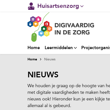
Huisartsenzorg
Gehandicaptenzorg
Verpleeghuiszorg & Zorg 
Ggz
Home
Leermiddelen
Projectorgani
Ziekenhuizen
Home
Nieuws
Welzijn / sociaal werk
NIEUWS
We houden je graag op de hoogte van het
met digitale vaardigheden te maken heeft.
nieuws ook! Hieronder kun je een kijkje t
allemaal al is gebeurd.