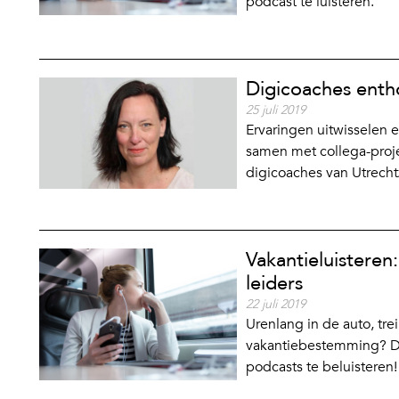
podcast te luisteren.
Digicoaches entho
25 juli 2019
Ervaringen uitwisselen en
samen met collega-proje
digicoaches van Utrecht
Vakantieluisteren
leiders
22 juli 2019
Urenlang in de auto, tre
vakantiebestemming? Dan
podcasts te beluisteren!