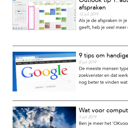
Outlook tip 1: au
afspraken
12 juli 2019
Als je de afspraken in j
geeft, heb je veel meer 
9 tips om handig
8 juli 2019
De meeste mensen type
zoekvenster en dat werkt
nog beter te vinden wat 
Wat voor compute
5 juli 2019
Ben je meer het 'OKvoor