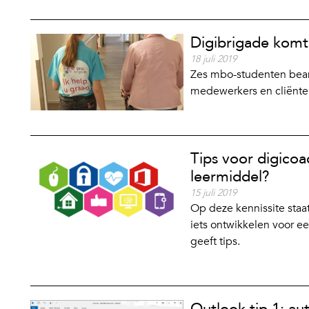
Digibrigade komt 
18 juli 2019
Zes mbo-studenten bean
medewerkers en cliënte
Tips voor digicoa
leermiddel?
15 juli 2019
Op deze kennissite staat
iets ontwikkelen voor e
geeft tips.