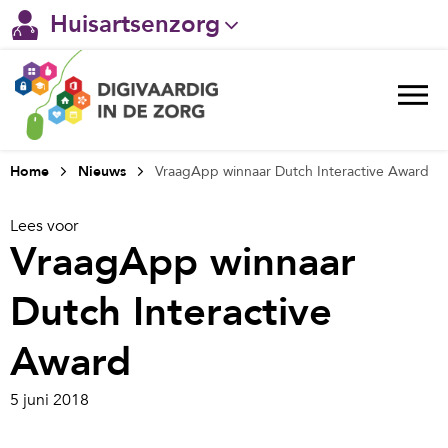
Huisartsenzorg
Gehandicaptenzorg
Verpleeghuiszorg & Zorg thuis
Ggz
Home
Nieuws
VraagApp winnaar Dutch Interactive Award
Ziekenhuizen
Lees voor
VraagApp winnaar
Welzijn / sociaal werk
Dutch Interactive
Award
5 juni 2018