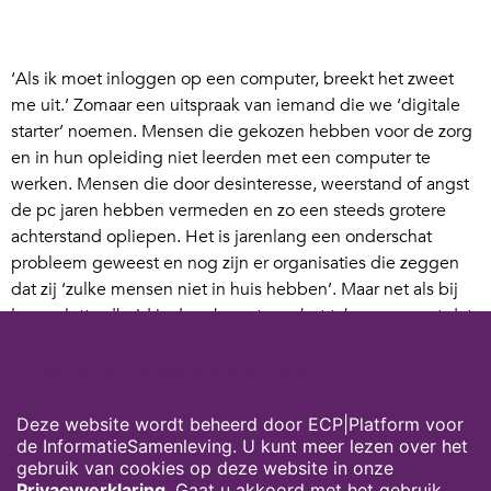
‘Als ik moet inloggen op een computer, breekt het zweet
me uit.’ Zomaar een uitspraak van iemand die we ‘digitale
starter’ noemen. Mensen die gekozen hebben voor de zorg
en in hun opleiding niet leerden met een computer te
werken. Mensen die door desinteresse, weerstand of angst
de pc jaren hebben vermeden en zo een steeds grotere
achterstand opliepen. Het is jarenlang een onderschat
probleem geweest en nog zijn er organisaties die zeggen
dat zij ‘zulke mensen niet in huis hebben’. Maar net als bij
laaggeletterdheid is de schaamte en het taboe zo groot dat
mensen erg goed zijn geworden in het verbergen van hun
digitale gebreken. Geloof me, ze zijn er. Overal.
Cookies op digivaardigindezorg.nl
Deze website wordt beheerd door ECP|Platform voor
de InformatieSamenleving. U kunt meer lezen over het
Download hier het volledige artikel van Suzanne Verheijden
gebruik van cookies op deze website in onze
in ICT&Health, nr. 3-2019
Privacyverklaring
. Gaat u akkoord met het gebruik