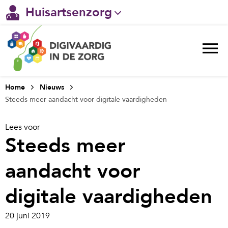
Huisartsenzorg
Gehandicaptenzorg
Verpleeghuiszorg & Zorg thuis
Ggz
Home
Nieuws
Steeds meer aandacht voor digitale vaardigheden
Ziekenhuizen
Lees voor
Welzijn / sociaal werk
Steeds meer
aandacht voor
digitale vaardigheden
20 juni 2019