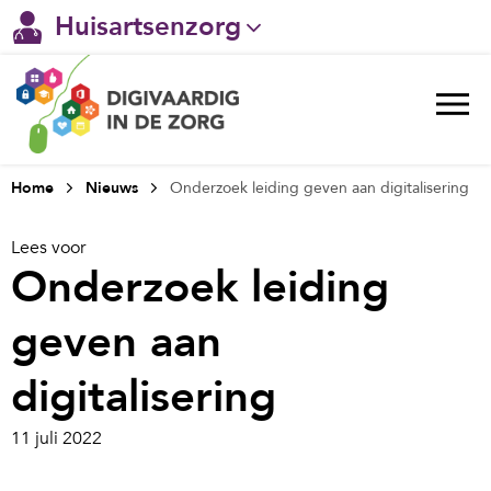
Huisartsenzorg
Gehandicaptenzorg
Verpleeghuiszorg & Zorg thuis
Ggz
Home
Nieuws
Onderzoek leiding geven aan digitalisering
Ziekenhuizen
Lees voor
Onderzoek leiding
Welzijn / sociaal werk
geven aan
digitalisering
11 juli 2022