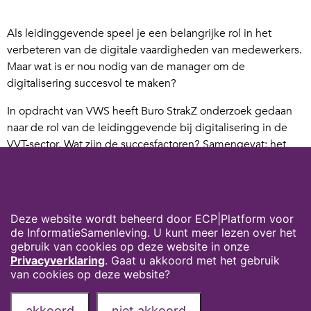
Als leidinggevende speel je een belangrijke rol in het
verbeteren van de digitale vaardigheden van medewerkers.
Maar wat is er nou nodig van de manager om de
digitalisering succesvol te maken?
In opdracht van VWS heeft Buro StrakZ onderzoek gedaan
naar de rol van de leidinggevende bij digitalisering in de
VVT-sector. Wat zijn de succesfactoren? Samengevat: het
succes van digitalisering valt of staat met het enthousiasme,
de digitale vaardigheden, skills op het gebied van
Cookies op digivaardigindezorg.nl
verandermanagement, het lef, het ondernemerschap en de
verbindende rol van de manager.
Deze website wordt beheerd door ECP|Platform voor
de InformatieSamenleving. U kunt meer lezen over het
Je kunt
de samenvatting van het rapport hier lezen.
gebruik van cookies op deze website in onze
Wil je liever
het volledige rapport lezen? Dat kan hier!
Privacyverklaring
. Gaat u akkoord met het gebruik
van cookies op deze website?
Privacyverklaring
Over deze website
akkoord
niet akkoord