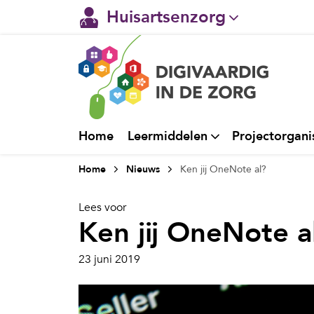
Huisartsenzorg
Gehandicaptenzorg
Verpleeghuiszorg & Zorg 
Ggz
Home
Leermiddelen
Projectorgani
Ziekenhuizen
Home
Nieuws
Ken jij OneNote al?
Welzijn / sociaal werk
Lees voor
Ken jij OneNote a
23 juni 2019