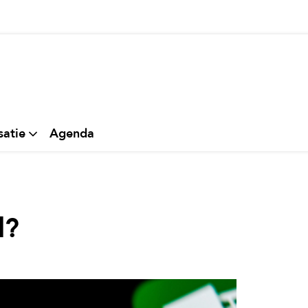
thuis
satie
Agenda
l?