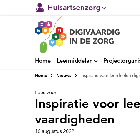
Huisartsenzorg
Gehandicaptenzorg
Verpleeghuiszorg & Zorg 
Ggz
Home
Leermiddelen
Projectorgani
Ziekenhuizen
Home
Nieuws
Inspiratie voor leerdoelen dig
Welzijn / sociaal werk
Lees voor
Inspiratie voor le
vaardigheden
16 augustus 2022