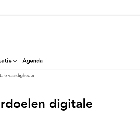
thuis
satie
Agenda
itale vaardigheden
erdoelen digitale