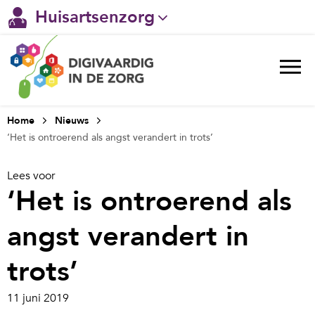
Huisartsenzorg
Gehandicaptenzorg
Verpleeghuiszorg & Zorg thuis
Ggz
Home
Nieuws
‘Het is ontroerend als angst verandert in trots’
Ziekenhuizen
Lees voor
Welzijn / sociaal werk
‘Het is ontroerend als
angst verandert in
trots’
11 juni 2019