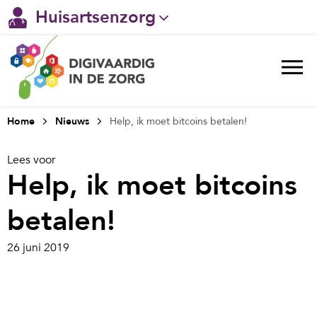
Huisartsenzorg
Gehandicaptenzorg
Verpleeghuiszorg & Zorg thuis
Ggz
Home
Nieuws
Help, ik moet bitcoins betalen!
Ziekenhuizen
Lees voor
Help, ik moet bitcoins
Welzijn / sociaal werk
betalen!
26 juni 2019