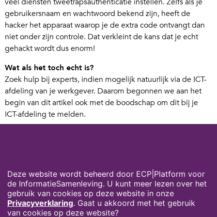
veel diensten tweetrapsauthenticatie instellen. Zelfs als je
gebruikersnaam en wachtwoord bekend zijn, heeft de
hacker het apparaat waarop je de extra code ontvangt dan
niet onder zijn controle. Dat verkleint de kans dat je echt
gehackt wordt dus enorm!
Wat als het toch echt is?
Zoek hulp bij experts, indien mogelijk natuurlijk via de ICT-
afdeling van je werkgever. Daarom begonnen we aan het
begin van dit artikel ook met de boodschap om dit bij je
ICT-afdeling te melden.
Ten slotte: wat je zeker NIET moet doen, is dit soort mails
beantwoorden! Dan weet de ander dat je mailadres actief
Cookies op digivaardigindezorg.nl
gebruikt wordt en kun je meer ellende in je mailbox
verwachten…
Deze website wordt beheerd door ECP|Platform voor
de InformatieSamenleving. U kunt meer lezen over het
Auteur: Daan Brinkhuis is concern information security
gebruik van cookies op deze website in onze
officer bij ’s Heeren Loo
Privacyverklaring
. Gaat u akkoord met het gebruik
van cookies op deze website?