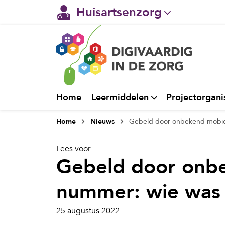
Huisartsenzorg
Gehandicaptenzorg
Verpleeghuiszorg & Zorg 
Ggz
Home
Leermiddelen
Projectorgani
Ziekenhuizen
Home
Nieuws
Gebeld door onbekend mobie
Welzijn / sociaal werk
Lees voor
Gebeld door onb
nummer: wie was
25 augustus 2022