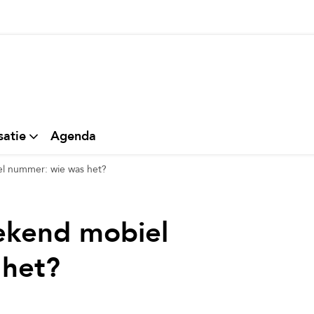
thuis
satie
Agenda
l nummer: wie was het?
ekend mobiel
 het?