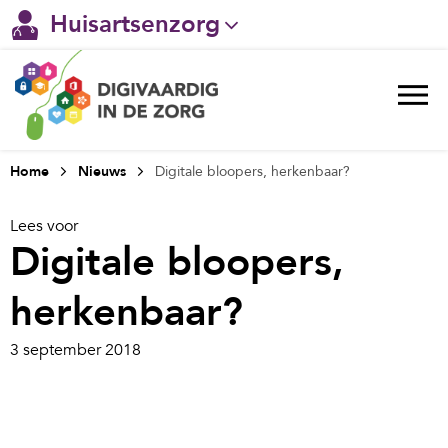
Huisartsenzorg
Gehandicaptenzorg
Verpleeghuiszorg & Zorg thuis
Ggz
Home
Nieuws
Digitale bloopers, herkenbaar?
Ziekenhuizen
Lees voor
Digitale bloopers,
Welzijn / sociaal werk
herkenbaar?
3 september 2018