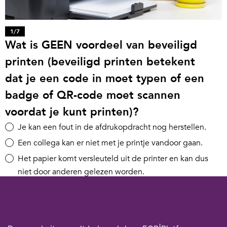
1
/
7
Wat is GEEN voordeel van beveiligd
printen (beveiligd printen betekent
dat je een code in moet typen of een
badge of QR-code moet scannen
voordat je kunt printen)?
Je kan een fout in de afdrukopdracht nog herstellen.
Een collega kan er niet met je printje vandoor gaan.
Het papier komt versleuteld uit de printer en kan dus
niet door anderen gelezen worden.
Je kunt je geprinte document niet vergeten op te
halen.
Cookies op digivaardigindezorg.nl