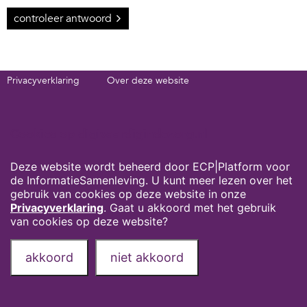
controleer antwoord
Privacyverklaring
Over deze website
Onze partners
Contact
Deel deze pagina via:
Cookies op digivaardigindezorg.nl
Deze website wordt beheerd door ECP|Platform voor
de InformatieSamenleving. U kunt meer lezen over het
gebruik van cookies op deze website in onze
Privacyverklaring
. Gaat u akkoord met het gebruik
van cookies op deze website?
akkoord
niet akkoord