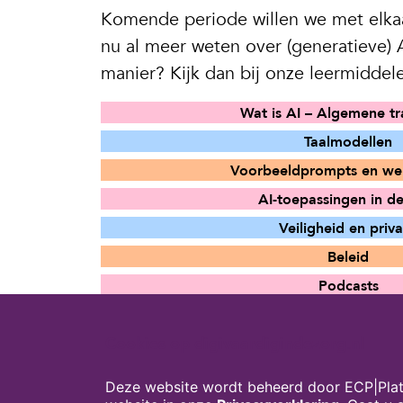
Komende periode willen we met elkaar
nu al meer weten over (generatieve)
manier? Kijk dan bij onze leermiddel
Wat is AI – Algemene tr
Taalmodellen
Voorbeeldprompts en w
AI-toepassingen in d
Veiligheid en priv
Beleid
Podcasts
.
Cookies op digivaardigindezorg.nl
Deze website wordt beheerd door ECP|Plat